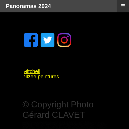
≡
Panoramas 2024
is: Tyler Mitchell
: Rammellzee peintures
ool
haudouët
 à Rennes
© Copyright Photo
Gérard CLAVET