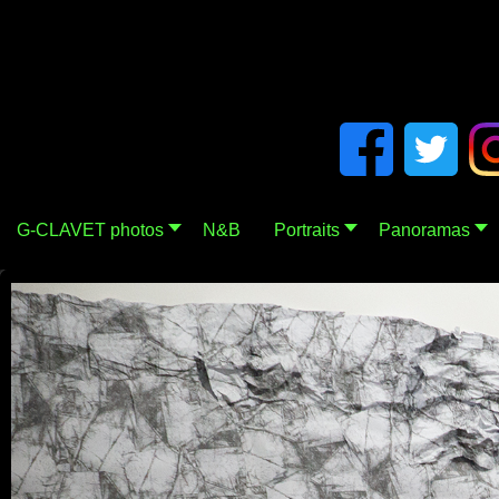
G-CLAVET photos
N&B
Portraits
Panoramas