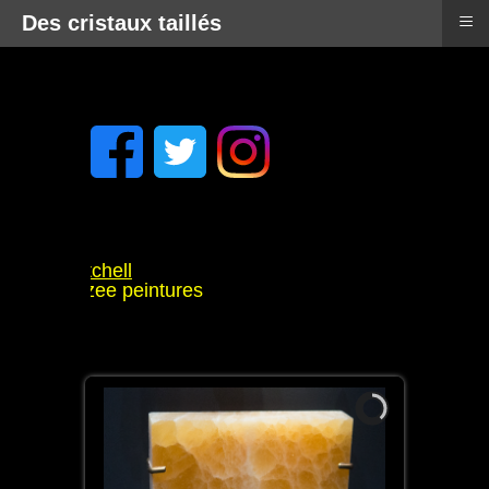
≡
Des cristaux taillés
 Tyler Mitchell
Rammellzee peintures
l
udouët
Rennes