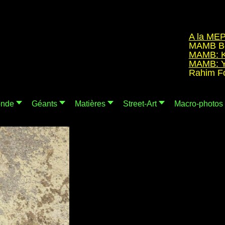
A la MEP de P
MAMB Bordea
MAMB: Kinke
MAMB: Yves
Rahim Fortu
nde
Géants
Matières
Street-Art
Macro-photos