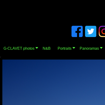
G-CLAVET photos
N&B
Portraits
Panoramas