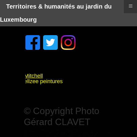
≡
Territoires & humanités au jardin du
Luxembourg
is: Tyler Mitchell
: Rammellzee peintures
ool
haudouët
 à Rennes
© Copyright Photo
Gérard CLAVET