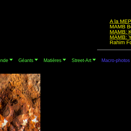
A la MEP de P
MAMB Bordea
MAMB: Kink
MAMB: Yves
Rahim Fortu
nde
Géants
Matières
Street-Art
Macro-photos