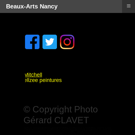
≡
Beaux-Arts Nancy
is: Tyler Mitchell
: Rammellzee peintures
ool
haudouët
 à Rennes
© Copyright Photo
Gérard CLAVET