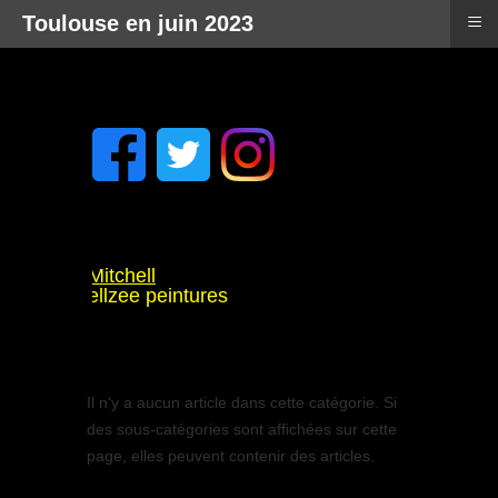
≡
Toulouse en juin 2023
is: Tyler Mitchell
: Rammellzee peintures
ool
haudouët
 à Rennes
Il n'y a aucun article dans cette catégorie. Si
des sous-catégories sont affichées sur cette
page, elles peuvent contenir des articles.