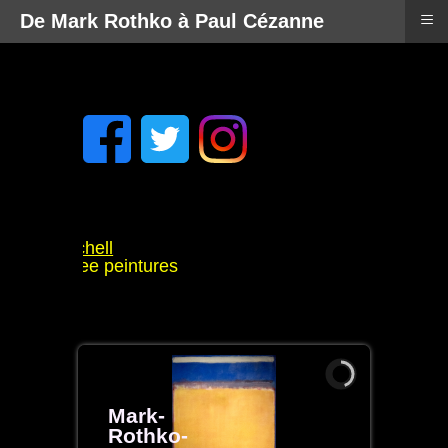
≡
De Mark Rothko à Paul Cézanne
yler Mitchell
ammellzee peintures
ouët
ennes
Mark-
Rothko-