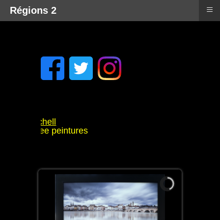
≡
Régions 2
Tyler Mitchell
ammellzee peintures
douët
ennes