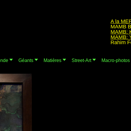
A la MEP de 
MAMB Borde
MAMB: Kink
MAMB: Yves
Rahim Fortu
nde
Géants
Matières
Street-Art
Macro-photos